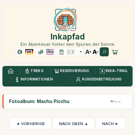
Inkapfad
Ein Abenteuer hinter den Spuren der Sonne
DE
USD
TREKS
RESERVIERUNG
INKA-TRAIL
INFORMATIONEN
KUNDENBETREUUNG
Fotoalbum: Machu Picchu
53,2K
◄ VORHERIGE
NACH OBEN ▲
NACH ►