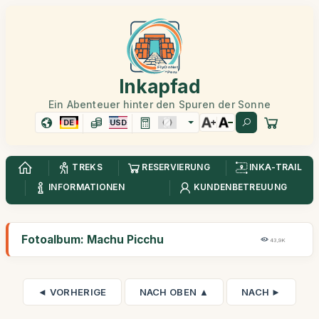
Inkapfad
Ein Abenteuer hinter den Spuren der Sonne
DE
USD
TREKS
RESERVIERUNG
INKA-TRAIL
INFORMATIONEN
KUNDENBETREUUNG
Fotoalbum: Machu Picchu
43,9K
◄ VORHERIGE
NACH OBEN ▲
NACH ►