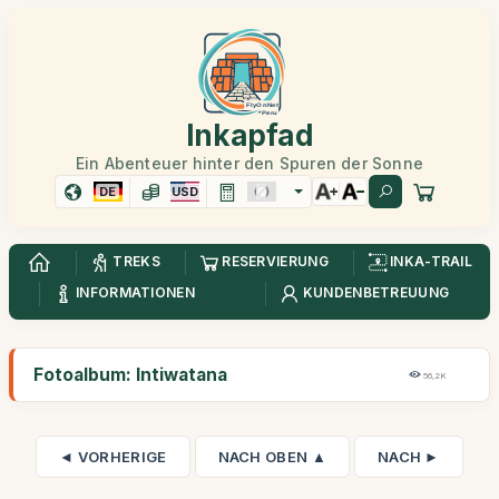
Inkapfad
Ein Abenteuer hinter den Spuren der Sonne
DE
USD
TREKS
RESERVIERUNG
INKA-TRAIL
INFORMATIONEN
KUNDENBETREUUNG
Fotoalbum: Intiwatana
56,2K
◄ VORHERIGE
NACH OBEN ▲
NACH ►