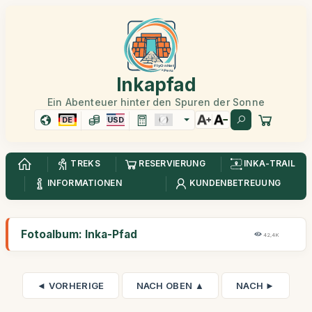
Inkapfad
Ein Abenteuer hinter den Spuren der Sonne
DE
USD
TREKS
RESERVIERUNG
INKA-TRAIL
INFORMATIONEN
KUNDENBETREUUNG
Fotoalbum: Inka-Pfad
42,4K
◄ VORHERIGE
NACH OBEN ▲
NACH ►