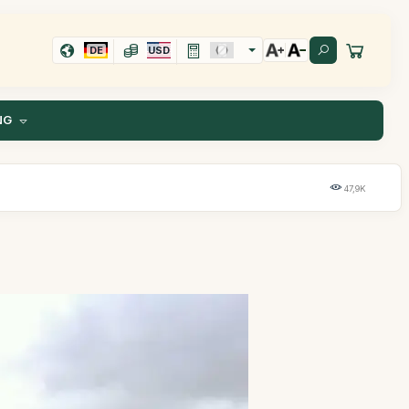
DE
USD
NG
47,9K