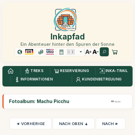
Inkapfad
Ein Abenteuer hinter den Spuren der Sonne
DE
USD
TREKS
RESERVIERUNG
INKA-TRAIL
INFORMATIONEN
KUNDENBETREUUNG
Fotoalbum: Machu Picchu
50,6K
◄ VORHERIGE
NACH OBEN ▲
NACH ►