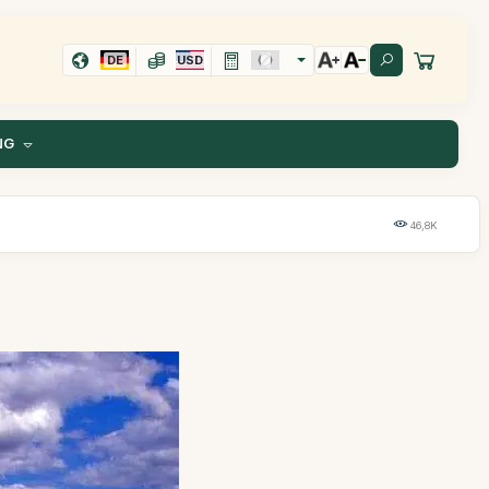
DE
USD
NG
46,8K