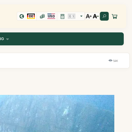
DE
USD
NG
54K