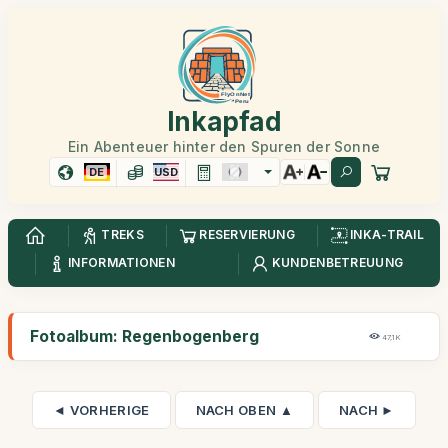
Inkapfad
Ein Abenteuer hinter den Spuren der Sonne
DE
USD
TREKS
RESERVIERUNG
INKA-TRAIL
INFORMATIONEN
KUNDENBETREUUNG
Fotoalbum: Regenbogenberg
47,1K
◄ VORHERIGE
NACH OBEN ▲
NACH ►