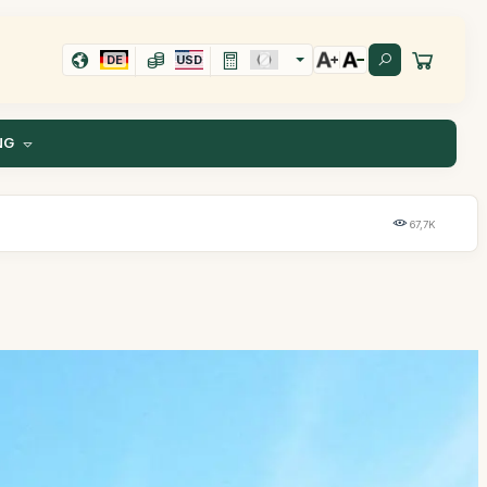
DE
USD
NG
67,7K