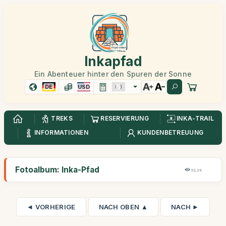
Inkapfad
Ein Abenteuer hinter den Spuren der Sonne
DE
USD
TREKS
RESERVIERUNG
INKA-TRAIL
INFORMATIONEN
KUNDENBETREUUNG
Fotoalbum: Inka-Pfad
52,3K
◄ VORHERIGE
NACH OBEN ▲
NACH ►