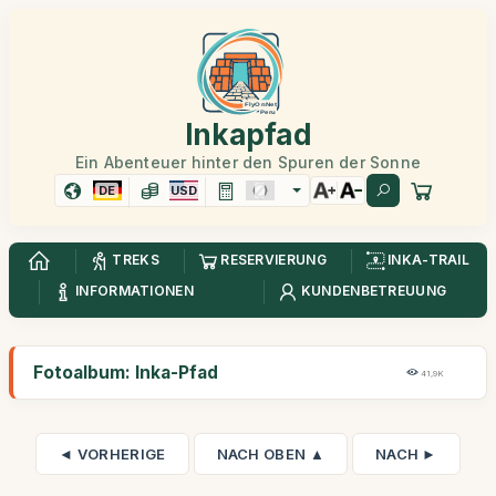
Inkapfad
Ein Abenteuer hinter den Spuren der Sonne
DE
USD
TREKS
RESERVIERUNG
INKA-TRAIL
INFORMATIONEN
KUNDENBETREUUNG
Fotoalbum: Inka-Pfad
41,9K
◄ VORHERIGE
NACH OBEN ▲
NACH ►