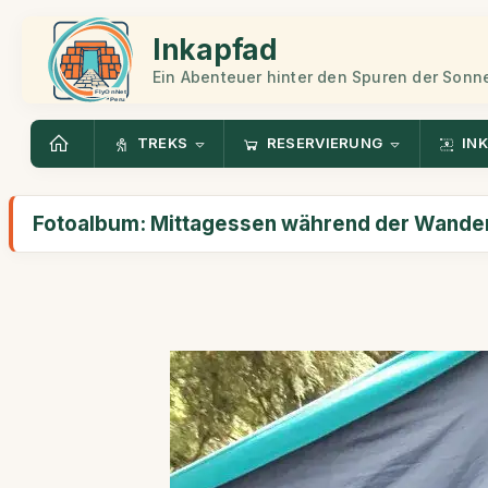
Inkapfad
Ein Abenteuer hinter den Spuren der Sonn
TREKS
RESERVIERUNG
INK
Fotoalbum: Mittagessen während der Wande