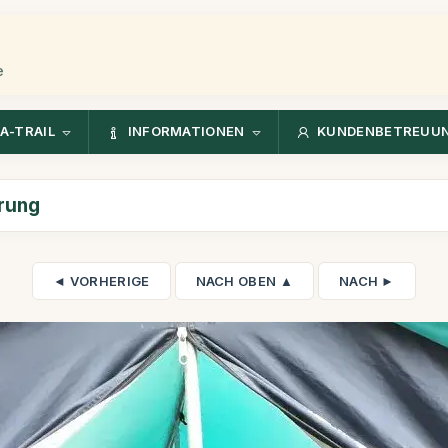
e
A-TRAIL
INFORMATIONEN
KUNDENBETREUU
rung
◄ VORHERIGE
NACH OBEN ▲
NACH ►