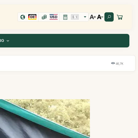
DE
USD
NG
46,7K