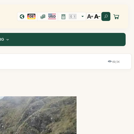
DE
USD
NG
69,5K