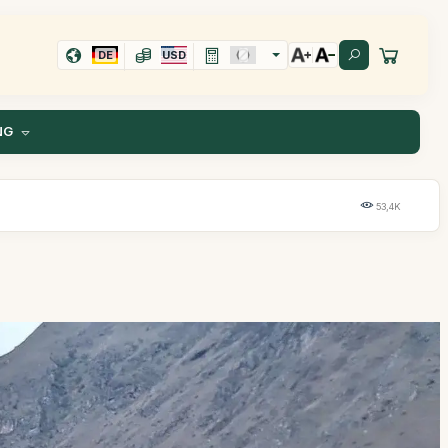
DE
USD
NG
53,4K