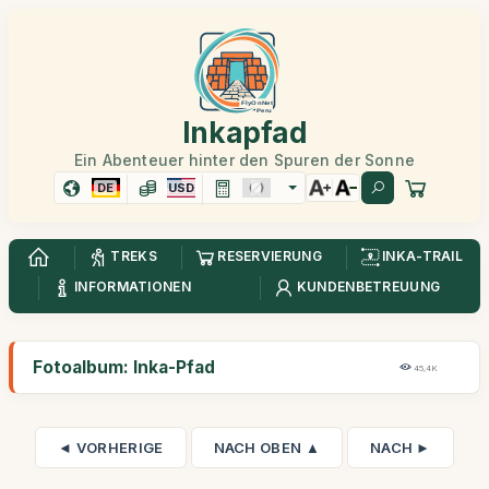
Inkapfad
Ein Abenteuer hinter den Spuren der Sonne
DE
USD
TREKS
RESERVIERUNG
INKA-TRAIL
INFORMATIONEN
KUNDENBETREUUNG
Fotoalbum: Inka-Pfad
45,4K
◄ VORHERIGE
NACH OBEN ▲
NACH ►