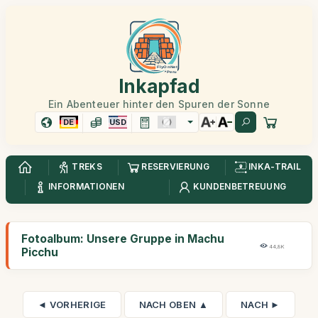
Inkapfad
Ein Abenteuer hinter den Spuren der Sonne
DE
USD
TREKS
RESERVIERUNG
INKA-TRAIL
INFORMATIONEN
KUNDENBETREUUNG
Fotoalbum: Unsere Gruppe in Machu
44,8K
Picchu
◄ VORHERIGE
NACH OBEN ▲
NACH ►