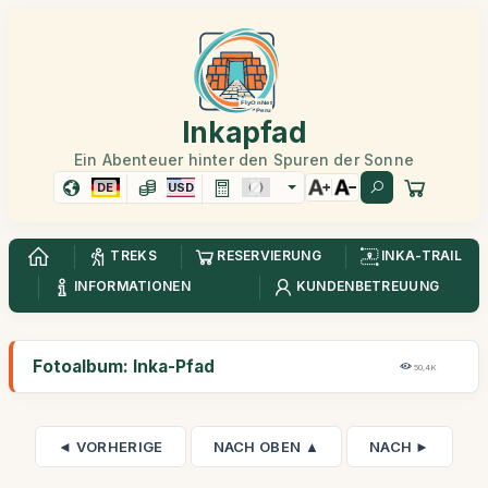
Inkapfad
Ein Abenteuer hinter den Spuren der Sonne
DE
USD
TREKS
RESERVIERUNG
INKA-TRAIL
INFORMATIONEN
KUNDENBETREUUNG
Fotoalbum: Inka-Pfad
50,4K
◄ VORHERIGE
NACH OBEN ▲
NACH ►