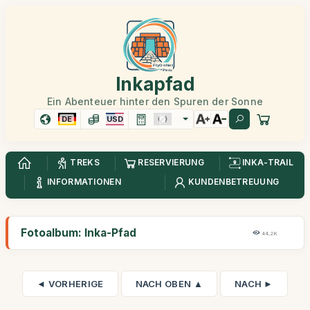
Inkapfad
Ein Abenteuer hinter den Spuren der Sonne
DE
USD
TREKS
RESERVIERUNG
INKA-TRAIL
INFORMATIONEN
KUNDENBETREUUNG
Fotoalbum: Inka-Pfad
44,2K
◄ VORHERIGE
NACH OBEN ▲
NACH ►