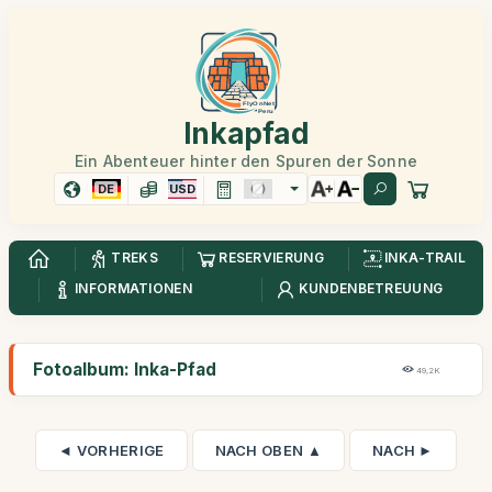
Inkapfad
Ein Abenteuer hinter den Spuren der Sonne
DE
USD
TREKS
RESERVIERUNG
INKA-TRAIL
INFORMATIONEN
KUNDENBETREUUNG
Fotoalbum: Inka-Pfad
49,2K
◄ VORHERIGE
NACH OBEN ▲
NACH ►