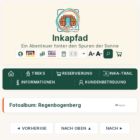
Inkapfad
Ein Abenteuer hinter den Spuren der Sonne
DE
USD
TREKS
RESERVIERUNG
INKA-TRAIL
INFORMATIONEN
KUNDENBETREUUNG
Fotoalbum: Regenbogenberg
68,6K
◄ VORHERIGE
NACH OBEN ▲
NACH ►