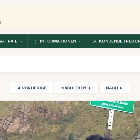
e
A-TRAIL
INFORMATIONEN
KUNDENBETREUU
◄ VORHERIGE
NACH OBEN ▲
NACH ►