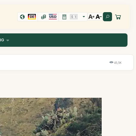
DE
USD
NG
45,5K