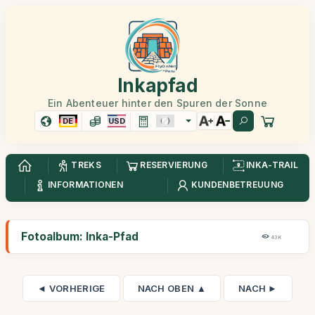
Inkapfad
Ein Abenteuer hinter den Spuren der Sonne
DE
USD
TREKS
RESERVIERUNG
INKA-TRAIL
INFORMATIONEN
KUNDENBETREUUNG
Fotoalbum: Inka-Pfad
43K
◄ VORHERIGE
NACH OBEN ▲
NACH ►