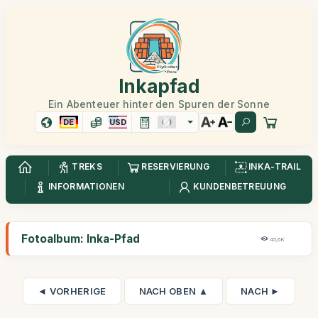
Inkapfad
Ein Abenteuer hinter den Spuren der Sonne
DE
USD
TREKS
RESERVIERUNG
INKA-TRAIL
INFORMATIONEN
KUNDENBETREUUNG
Fotoalbum: Inka-Pfad
45,6K
◄ VORHERIGE
NACH OBEN ▲
NACH ►