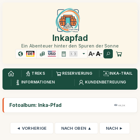
Inkapfad
Ein Abenteuer hinter den Spuren der Sonne
DE
USD
TREKS
RESERVIERUNG
INKA-TRAIL
INFORMATIONEN
KUNDENBETREUUNG
Fotoalbum: Inka-Pfad
44,3K
◄ VORHERIGE
NACH OBEN ▲
NACH ►