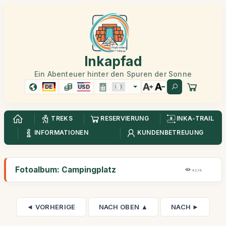
Inkapfad
Ein Abenteuer hinter den Spuren der Sonne
DE
USD
TREKS
RESERVIERUNG
INKA-TRAIL
INFORMATIONEN
KUNDENBETREUUNG
Fotoalbum: Campingplatz
42,1K
◄ VORHERIGE
NACH OBEN ▲
NACH ►