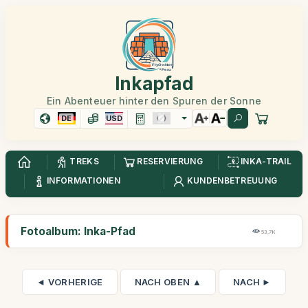
Inkapfad
Ein Abenteuer hinter den Spuren der Sonne
DE
USD
TREKS
RESERVIERUNG
INKA-TRAIL
INFORMATIONEN
KUNDENBETREUUNG
Fotoalbum: Inka-Pfad
53,7K
◄ VORHERIGE
NACH OBEN ▲
NACH ►