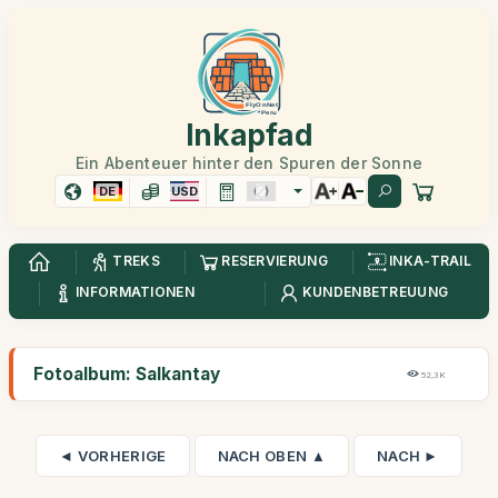
Inkapfad
Ein Abenteuer hinter den Spuren der Sonne
DE
USD
TREKS
RESERVIERUNG
INKA-TRAIL
INFORMATIONEN
KUNDENBETREUUNG
Fotoalbum: Salkantay
52,3K
◄ VORHERIGE
NACH OBEN ▲
NACH ►