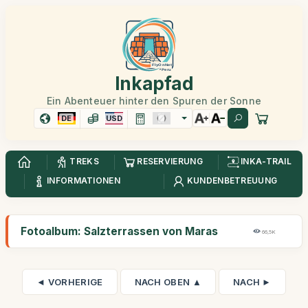
Inkapfad
Ein Abenteuer hinter den Spuren der Sonne
DE
USD
TREKS
RESERVIERUNG
INKA-TRAIL
INFORMATIONEN
KUNDENBETREUUNG
Fotoalbum: Salzterrassen von Maras
66,5K
◄ VORHERIGE
NACH OBEN ▲
NACH ►