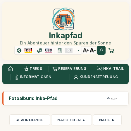
Inkapfad
Ein Abenteuer hinter den Spuren der Sonne
DE
USD
TREKS
RESERVIERUNG
INKA-TRAIL
INFORMATIONEN
KUNDENBETREUUNG
Fotoalbum: Inka-Pfad
43,2K
◄ VORHERIGE
NACH OBEN ▲
NACH ►