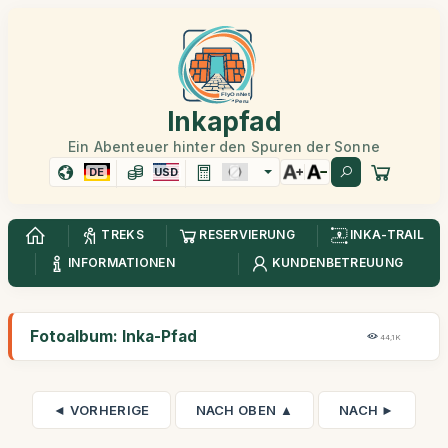
Inkapfad
Ein Abenteuer hinter den Spuren der Sonne
DE
USD
TREKS
RESERVIERUNG
INKA-TRAIL
INFORMATIONEN
KUNDENBETREUUNG
Fotoalbum: Inka-Pfad
44,1K
◄ VORHERIGE
NACH OBEN ▲
NACH ►