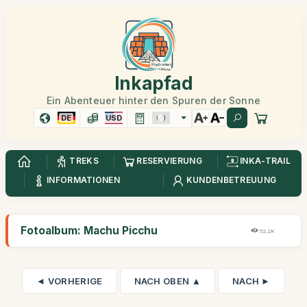
Inkapfad
Ein Abenteuer hinter den Spuren der Sonne
DE
USD
TREKS
RESERVIERUNG
INKA-TRAIL
INFORMATIONEN
KUNDENBETREUUNG
Fotoalbum: Machu Picchu
52,2K
◄ VORHERIGE
NACH OBEN ▲
NACH ►