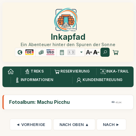
Inkapfad
Ein Abenteuer hinter den Spuren der Sonne
DE
USD
TREKS
RESERVIERUNG
INKA-TRAIL
INFORMATIONEN
KUNDENBETREUUNG
Fotoalbum: Machu Picchu
45,9K
◄ VORHERIGE
NACH OBEN ▲
NACH ►