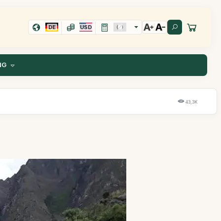
DE
USD
NG
43,3K