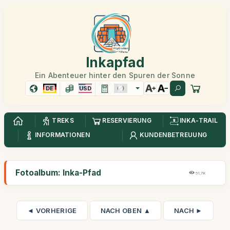
Inkapfad
Ein Abenteuer hinter den Spuren der Sonne
DE
USD
TREKS
RESERVIERUNG
INKA-TRAIL
INFORMATIONEN
KUNDENBETREUUNG
Fotoalbum: Inka-Pfad
51,7K
◄ VORHERIGE
NACH OBEN ▲
NACH ►