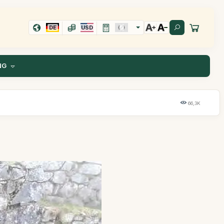
DE
USD
NG
66,3K