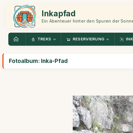
Inkapfad
Ein Abenteuer hinter den Spuren der Sonn
TREKS
RESERVIERUNG
INK
Fotoalbum: Inka-Pfad