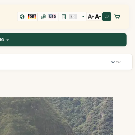
DE
USD
NG
45K