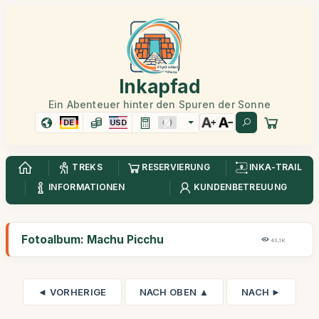
Inkapfad
Ein Abenteuer hinter den Spuren der Sonne
DE
USD
TREKS
RESERVIERUNG
INKA-TRAIL
INFORMATIONEN
KUNDENBETREUUNG
Fotoalbum: Machu Picchu
43,1K
◄ VORHERIGE
NACH OBEN ▲
NACH ►