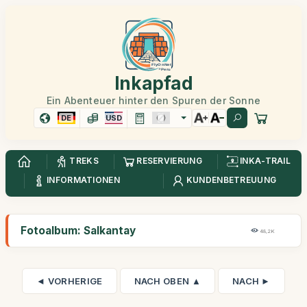
Inkapfad
Ein Abenteuer hinter den Spuren der Sonne
DE
USD
TREKS
RESERVIERUNG
INKA-TRAIL
INFORMATIONEN
KUNDENBETREUUNG
Fotoalbum: Salkantay
48,2K
◄ VORHERIGE
NACH OBEN ▲
NACH ►