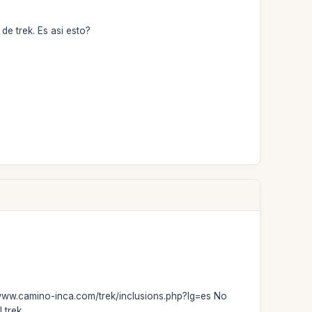
 de trek. Es asi esto?
://www.camino-inca.com/trek/inclusions.php?lg=es No
 trek.