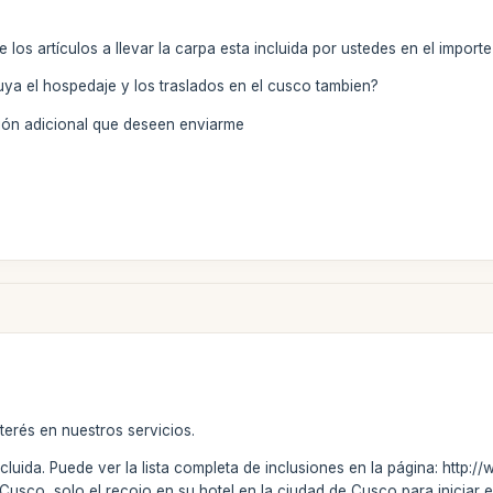
 los artículos a llevar la carpa esta incluida por ustedes en el importe
uya el hospedaje y los traslados en el cusco tambien?
ión adicional que deseen enviarme
terés en nuestros servicios.
ncluida. Puede ver la lista completa de inclusiones en la página: http
usco, solo el recojo en su hotel en la ciudad de Cusco para iniciar el