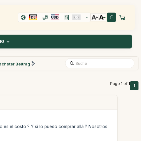
DE
USD
NG
ächster Beitrag
Page 1 of 1
1
 es el costo ? Y si lo puedo comprar allá ? Nosotros