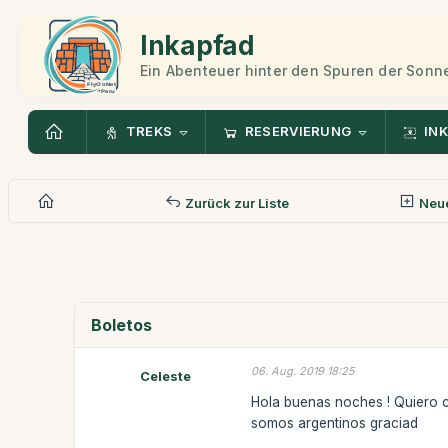
Inkapfad
Ein Abenteuer hinter den Spuren der Sonn
TREKS
RESERVIERUNG
INK
Zurück zur Liste
Neue
Boletos
06. Aug. 2019 18:25
Celeste
Hola buenas noches ! Quiero c
somos argentinos graciad