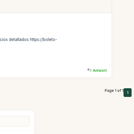
ios detallados https://boleto-
Antwort
Page 1 of 1
1