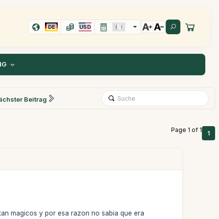
DE
USD
NG
ächster Beitrag
Page 1 of 1
1
 tan magicos y por esa razon no sabia que era