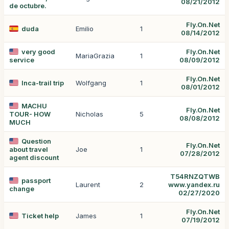
08/21/2012
de octubre.
Fly.On.Net
duda
Emilio
1
08/14/2012
very good
Fly.On.Net
MariaGrazia
1
service
08/09/2012
Fly.On.Net
Inca-trail trip
Wolfgang
1
08/01/2012
MACHU
Fly.On.Net
TOUR- HOW
Nicholas
5
08/08/2012
MUCH
Question
Fly.On.Net
about travel
Joe
1
07/28/2012
agent discount
T54RNZQTWB
passport
Laurent
2
www.yandex.ru
change
02/27/2020
Fly.On.Net
Ticket help
James
1
07/19/2012