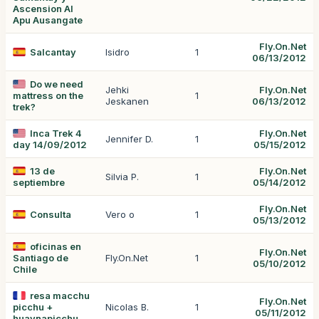
Ascension Al
Apu Ausangate
Fly.On.Net
Salcantay
Isidro
1
06/13/2012
Do we need
Jehki
Fly.On.Net
mattress on the
1
Jeskanen
06/13/2012
trek?
Inca Trek 4
Fly.On.Net
Jennifer D.
1
day 14/09/2012
05/15/2012
13 de
Fly.On.Net
Silvia P.
1
septiembre
05/14/2012
Fly.On.Net
Consulta
Vero o
1
05/13/2012
oficinas en
Fly.On.Net
Santiago de
Fly.On.Net
1
05/10/2012
Chile
resa macchu
Fly.On.Net
picchu +
Nicolas B.
1
05/11/2012
huaynapicchu