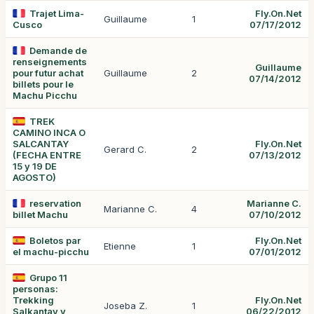
Trajet Lima-
Fly.On.Net
Guillaume
1
Cusco
07/17/2012
Demande de
renseignements
Guillaume
pour futur achat
Guillaume
2
07/14/2012
billets pour le
Machu Picchu
TREK
CAMINO INCA O
SALCANTAY
Fly.On.Net
Gerard C.
2
(FECHA ENTRE
07/13/2012
15 y 19 DE
AGOSTO)
reservation
Marianne C.
Marianne C.
4
billet Machu
07/10/2012
Boletos par
Fly.On.Net
Etienne
1
el machu-picchu
07/01/2012
Grupo 11
personas:
Trekking
Fly.On.Net
Joseba Z.
1
Salkantay y
06/22/2012