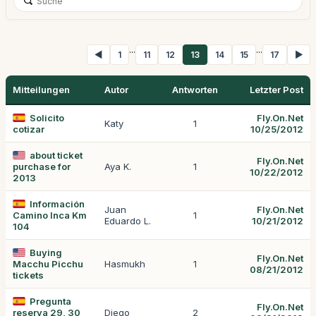
...
...
◀
1
11
12
13
14
15
17
▶
Mitteilungen
Autor
Antworten
Letzter Post
Solicito
Fly.On.Net
Katy
1
cotizar
10/25/2012
about ticket
Fly.On.Net
purchase for
Aya K.
1
10/22/2012
2013
Información
Juan
Fly.On.Net
Camino Inca Km
1
Eduardo L.
10/21/2012
104
Buying
Fly.On.Net
Macchu Picchu
Hasmukh
1
08/21/2012
tickets
Pregunta
Fly.On.Net
reserva 29, 30
Diego
2