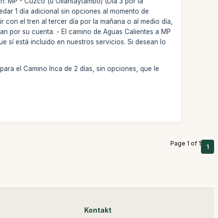
n: MP - Cuzco (u Ollantaytambo) (Dia 3 por la
uedar 1 día adicional sin opciones al momento de
con el tren al tercer día por la mañana o al medio día,
oman por su cuenta. - El camino de Aguas Calientes a MP
í está incluido en nuestros servicios. Si desean lo
ara el Camino Inca de 2 días, sin opciones, que le
Page 1 of 1
1
Kontakt