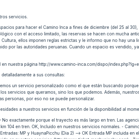
tros servicios.
acios para hacer el Camino Inca a fines de diciembre (del 25 al 30),
lógico con el acceso limitado, las reservas se hacen con mucha antic
e Cultura, ellos imponen reglas estrictas y le informo que no hay una 
ido por las autoridades peruanas. Cuando un espacio es vendido, ya
al en nuestra página http://www.camino-inca.com/dispo/index.php?lg=es
detalladamente a sus consultas:
cemos un servicio personalizado como el que están buscando porque es
os servicios que queramos, sino los que podemos. Además, nuestros 
as personas, por eso no se puede personalizar.
esidades a nuestros servicios en función de la disponibilidad al mome
-> No exactamente porque el trayecto es más largo en tren. Las agenc
 km 104 en tren. OK, Incluido en nuestros servicios normales. - Camino
- Entradas: MP y HuaynaPicchu (Dia 2) --> OK Entrada MP incluida en 