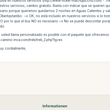
uida en nuestros servicios (http://www-ticket-machupicchu.com) - Tre
stros servicios, cambio gratuito. Basta con indicar que se quieren q
esario porque queremos quedarnos 2 noches en Aguas Calientes y salir 
Ollantaytambo. --> OK, no está incluido en nuestros servicios si lo t
or lo que el bus NO es necesario.--> No se puede descontar porque s
ido.
 usted llama personalizado es posible con el paquete que ofrecemos p
w.camino-inca.com/trek/trek_2.php?lg=es
uy cordialmente,
Informationen