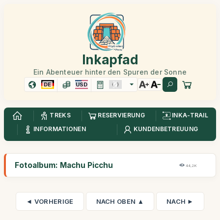
Inkapfad
Ein Abenteuer hinter den Spuren der Sonne
DE
USD
TREKS
RESERVIERUNG
INKA-TRAIL
INFORMATIONEN
KUNDENBETREUUNG
Fotoalbum: Machu Picchu
44,2K
◄ VORHERIGE
NACH OBEN ▲
NACH ►