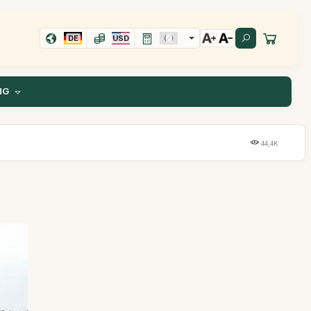
DE
USD
NG
44,4K