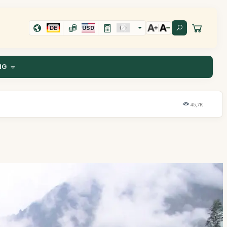
DE
USD
NG
45,7K