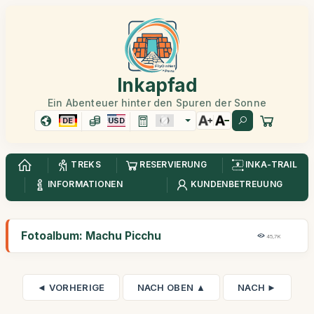
Inkapfad
Ein Abenteuer hinter den Spuren der Sonne
DE
USD
TREKS
RESERVIERUNG
INKA-TRAIL
INFORMATIONEN
KUNDENBETREUUNG
Fotoalbum: Machu Picchu
45,7K
◄ VORHERIGE
NACH OBEN ▲
NACH ►