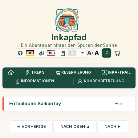
Inkapfad
Ein Abenteuer hinter den Spuren der Sonne
DE
USD
TREKS
RESERVIERUNG
INKA-TRAIL
INFORMATIONEN
KUNDENBETREUUNG
Fotoalbum: Salkantay
45K
◄ VORHERIGE
NACH OBEN ▲
NACH ►