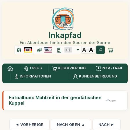
Inkapfad
Ein Abenteuer hinter den Spuren der Sonne
DE
USD
TREKS
RESERVIERUNG
INKA-TRAIL
INFORMATIONEN
KUNDENBETREUUNG
Fotoalbum: Mahlzeit in der geodätischen
35,9K
Kuppel
◄ VORHERIGE
NACH OBEN ▲
NACH ►